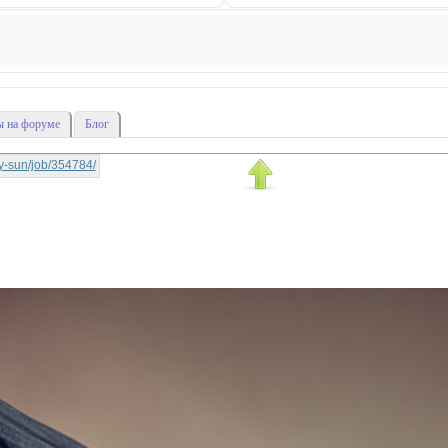
 на форуме
Блог
rry-sun/job/354784/