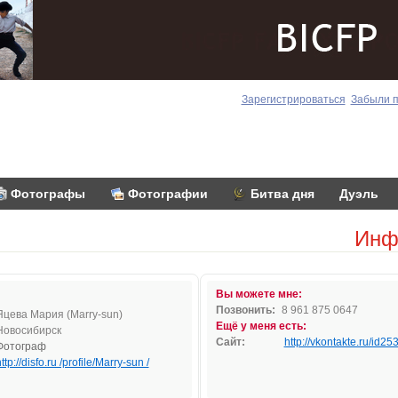
Зарегистрироваться
Забыли 
Фотографы
Фотографии
Битва дня
Дуэль
Инф
Вы можете мне:
Позвонить:
8 961 875 0647
Яцева Мария (Marry-sun)
Ещё у меня есть:
Новосибирск
Сайт:
http://vkontakte.ru/id2
Фотограф
ttp://disfo.ru /profile/Marry-sun /