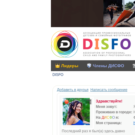
Лидеры
Члены ДИСФО
DISFO
Добавить в друзья
Написать сообщение
Здравствуйте!
Меня зовут:
Проживаю в городе:
На
Д
И
С
Ф
О
я:
Моя страница:
h
Последний раз я был(а) здесь давно